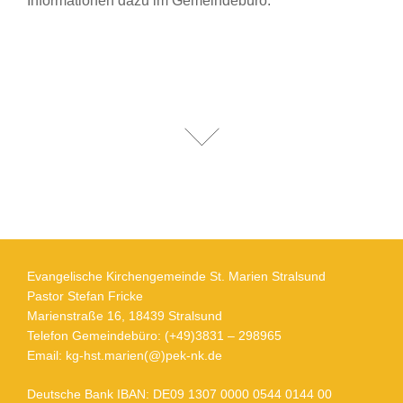
Informationen dazu im Gemeindebüro.
Evangelische Kirchengemeinde St. Marien Stralsund
Pastor Stefan Fricke
Marienstraße 16, 18439 Stralsund
Telefon Gemeindebüro: (+49)3831 – 298965
Email: kg-hst.marien(@)pek-nk.de
Deutsche Bank IBAN: DE09 1307 0000 0544 0144 00